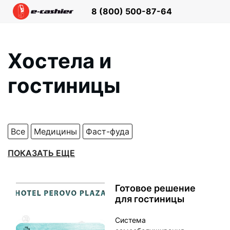
8 (800)
500-87-64
Хостела и
гостиницы
Все
Медицины
Фаст-фуда
Парикмахерской и барбершопа
Салона красоты
ПОКАЗАТЬ ЕЩЕ
Автомойки
Микромаркета
Розничной торговли
Хостела и гостиницы
Готовое решение
для гостиницы
Сервис и ремонт центра
Кинотеатра
ЖКХ
Система
Фитнес-клуба
Ресторана и кафе
АЗС