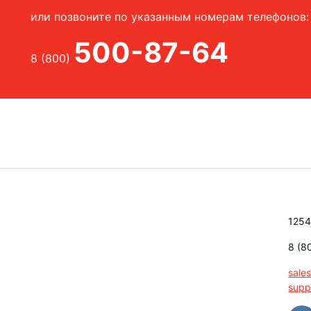
или позвоните по указанным номерам телефонов:
500-87-64
8 (800)
1254
8 (8
sale
supp