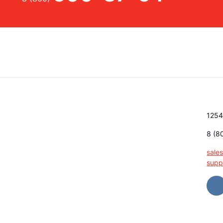
1254
8 (8
sale
supp